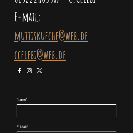
E-mail:
muttiskueche@web.de
ccelebi@web.de
Name
*
E-Mail
*